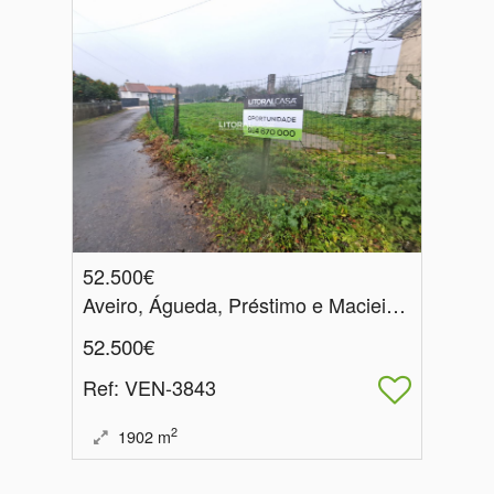
52.500€
Aveiro, Águeda, Préstimo e Macieira de Alcoba
52.500€
Ref
: VEN-3843
2
1902
m