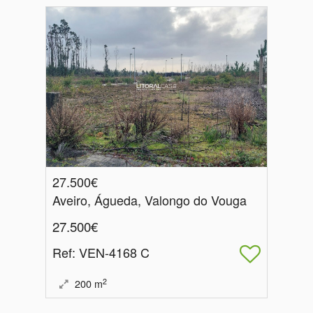
27.500€
Aveiro, Águeda, Valongo do Vouga
27.500€
Ref
: VEN-4168 C
2
200
m