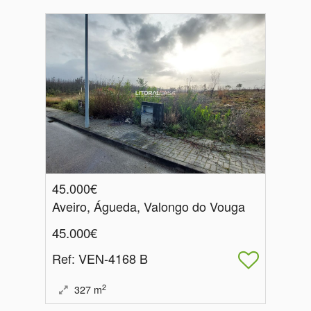
45.000€
Aveiro, Águeda, Valongo do Vouga
45.000€
Ref
: VEN-4168 B
2
327
m