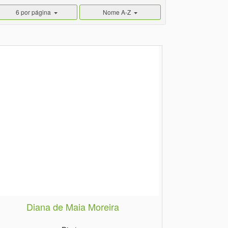
6 por página
Nome A-Z
Diana de Maia Moreira