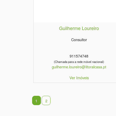
Guilherme Loureiro
Consultor
911574748
(Chamada para a rede móvel nacional)
guilherme.loureiro@litoralcasa.pt
Ver Imóveis
1
2