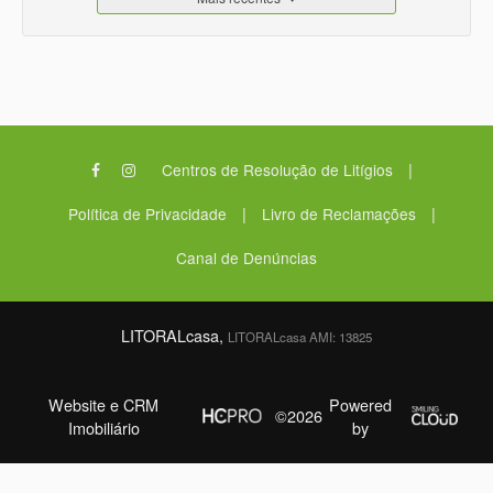
|
Centros de Resolução de Litígios
|
|
Política de Privacidade
Livro de Reclamações
Canal de Denúncias
LITORALcasa,
LITORALcasa AMI: 13825
Website e CRM
Powered
©2026
Imobiliário
by