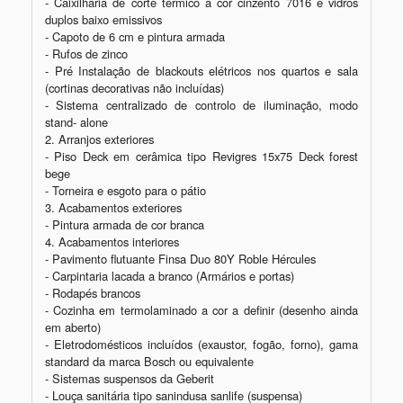
- Caixilharia de corte térmico à cor cinzento 7016 e vidros 
duplos baixo emissivos

- Capoto de 6 cm e pintura armada

- Rufos de zinco

- Pré Instalação de blackouts elétricos nos quartos e sala 
(cortinas decorativas não incluídas)

- Sistema centralizado de controlo de iluminação, modo 
stand- alone

2. Arranjos exteriores

- Piso Deck em cerâmica tipo Revigres 15x75 Deck forest 
bege

- Torneira e esgoto para o pátio

3. Acabamentos exteriores

- Pintura armada de cor branca

4. Acabamentos interiores

- Pavimento flutuante Finsa Duo 80Y Roble Hércules

- Carpintaria lacada a branco (Armários e portas)

- Rodapés brancos

- Cozinha em termolaminado a cor a definir (desenho ainda 
em aberto)

- Eletrodomésticos incluídos (exaustor, fogão, forno), gama 
standard da marca Bosch ou equivalente

- Sistemas suspensos da Geberit

- Louça sanitária tipo sanindusa sanlife (suspensa)
