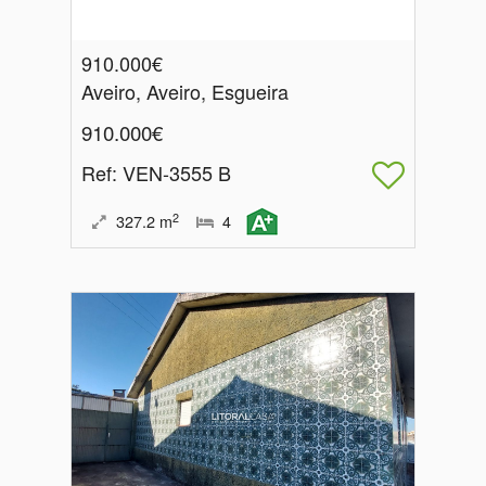
910.000€
Aveiro, Aveiro, Esgueira
910.000€
Ref
: VEN-3555 B
2
327.2
m
4