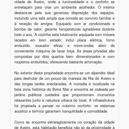
cidade de Aveiro, onde a luminosidade e o conforto se 
entrelaçam para criar um ambiente acolhedor. O interior 
destaca-se pela sua generosa disposição dos espaços, 
incluindo uma sala ampla que convida ao convívio familiar e 
à receção de amigos. Equipado com ar condicionado e 
bomba de calor, garante temperaturas agradáveis durante 
todo o ano. A cozinha está totalmente equipada com móveis 
lacados em bom estado; inclui placa elétrica, forno 
embutido, exaustor eficaz e micro-ondas além da 
conveniente máquina de lavar loiça. As áreas privadas são 
compostas por dois quartos bem dimensionados e com 
roupeiros embutidos, oferecendo bastante arrumação.

No exterior desta propriedade encontra-se um alpendre ideal 
para desfrutar de um pouco da maresia da Ria de Aveiro e 
das longas tardes ensolaradas. A moradia é localizada na 
bela zona histórica da Beira Mar e encontra se rodeada por 
jardins públicos cuidados que proporcionam momentos 
relaxantes junto à natureza urbana do local. A infraestrutura 
foi projetada a pensar no máximo conforto: os sistemas 
acústico e térmico garantem tranquilidade e comodidade.

Como se encontra estrategicamente no coração da cidade 
de Aveiro, esta habitação beneficia não só da proximidade à 