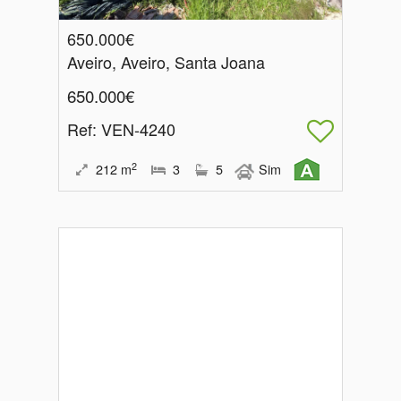
650.000€
Aveiro, Aveiro, Santa Joana
650.000€
Ref
: VEN-4240
2
212
m
3
5
Sim