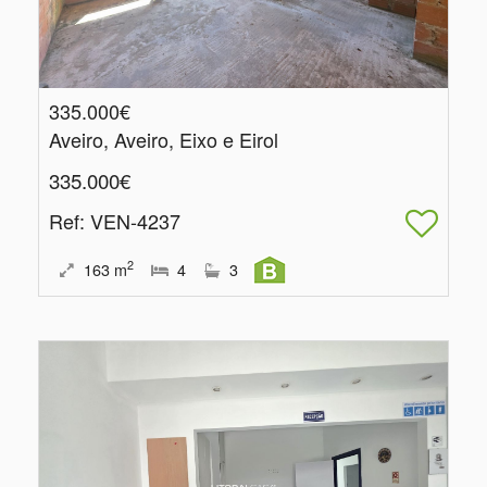
335.000€
Aveiro, Aveiro, Eixo e Eirol
335.000€
Ref
: VEN-4237
2
163
m
4
3