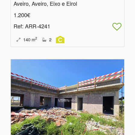
Aveiro, Aveiro, Eixo e Eirol
1.200€
Ref
: ARR-4241
2
140
m
2