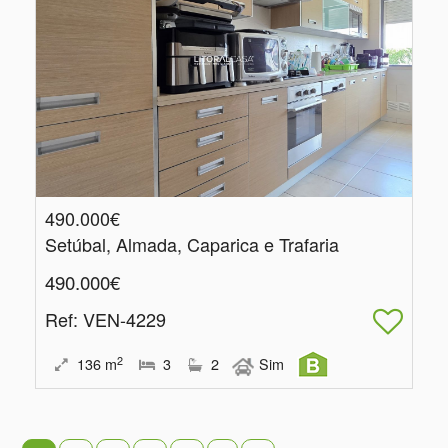
490.000€
Setúbal, Almada, Caparica e Trafaria
490.000€
Ref
: VEN-4229
2
136
m
3
2
Sim