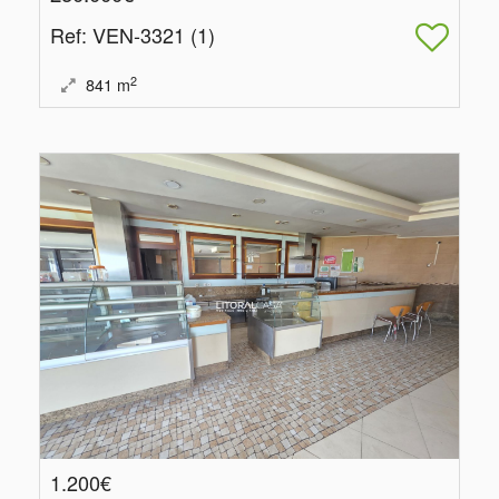
Ref
: VEN-3321 (1)
2
841
m
1.200€