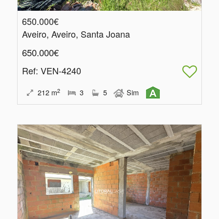
650.000€
Aveiro, Aveiro, Santa Joana
650.000€
Ref
: VEN-4240
2
212
m
3
5
Sim