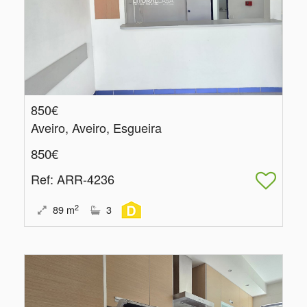
850€
Aveiro, Aveiro, Esgueira
850€
Ref
: ARR-4236
2
89
m
3