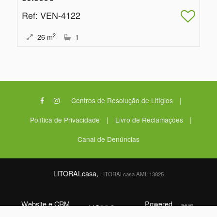
Ref
: VEN-4122
2
26
m
1
|
Centros de Resolução de Litígios
|
|
Política de Privacidade
Livro de Reclamações
Canal de Denúncias
LITORALcasa,
LITORALcasa AMI: 13825
Website e CRM
Powered
©2026
Imobiliário
by