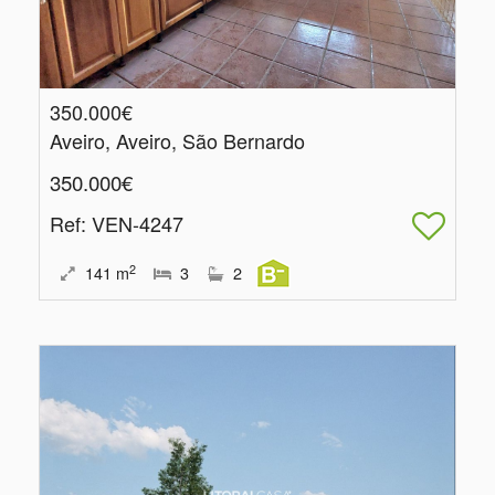
350.000€
Aveiro, Aveiro, São Bernardo
350.000€
Ref
: VEN-4247
2
141
m
3
2