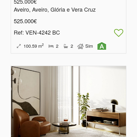
525.000€
Aveiro, Aveiro, Glória e Vera Cruz
525.000€
Ref
: VEN-4242 BC
2
100.59
m
2
2
Sim