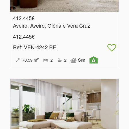
412.445€
Aveiro, Aveiro, Glória e Vera Cruz
412.445€
Ref
: VEN-4242 BE
2
70.59
m
2
2
Sim