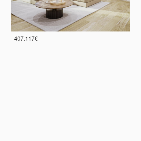
407.117€
Aveiro, Aveiro, Glória e Vera Cruz
407.117€
Ref
: VEN-4242 AL
2
70.59
m
2
2
Sim
2
3
4
5
1