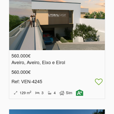
560.000€
Aveiro, Aveiro, Eixo e Eirol
560.000€
Ref
: VEN-4245
2
129
m
3
4
Sim