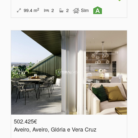
2
99.4
m
2
2
Sim
502.425€
Aveiro, Aveiro, Glória e Vera Cruz