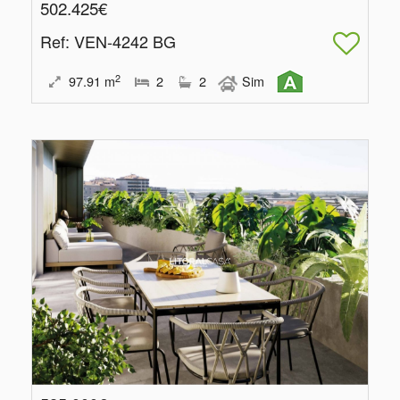
502.425€
Ref
: VEN-4242 BG
2
97.91
m
2
2
Sim