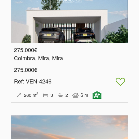
275.000€
Coimbra, Mira, Mira
275.000€
Ref
: VEN-4246
2
260
m
3
2
Sim