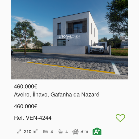
460.000€
Aveiro, Ílhavo, Gafanha da Nazaré
460.000€
Ref
: VEN-4244
2
210
m
4
4
Sim